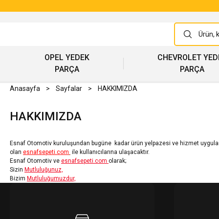
OPEL YEDEK
CHEVROLET YED
PARÇA
PARÇA
Anasayfa
Sayfalar
HAKKIMIZDA
HAKKIMIZDA
Esnaf Otomotiv kuruluşundan bugüne kadar ü
rün yelpazesi
ve hizmet uygulam
olan
esnafsepeti.com
ile
kullanıcılarına ulaşacaktır.
Esnaf Otomotiv ve
esnafsepeti.com
olarak;
Sizin
Mutluluğunuz,
Bizim
Mu
tluluğumuzdur,