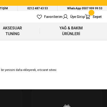
ETİŞİM
0212 487 43 53
WhatsApp 0507 999 99 53
Favorilerim
Üye Girişi
Sepet
AKSESUAR
YAĞ & BAKIM
TUNİNG
ÜRÜNLERİ
 bir yenisini daha ekleyerek,
e-ticaret sitesi