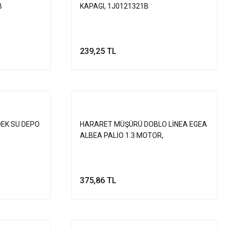
B
KAPAGI, 1J0121321B
239,25 TL
le
Sepete Ekle
DEK SU DEPO
HARARET MÜŞÜRÜ DOBLO LİNEA EGEA
ALBEA PALİO 1.3 MOTOR,
55188058,330142
375,86 TL
le
Sepete Ekle