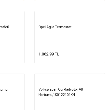
yatörü
Opel Agila Termostat
1.062,99 TL
le
Sepete Ekle
rtumu
Volkswagen Cdi Radyotör Alt
Hortumu,1K0122101KN