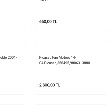
650,00 TL
le
Sepete Ekle
Doblo 2001-
Pıcasso Fan Motoru 14-
C4.Pıcasso,356495,9806313880
2.800,00 TL
le
Sepete Ekle