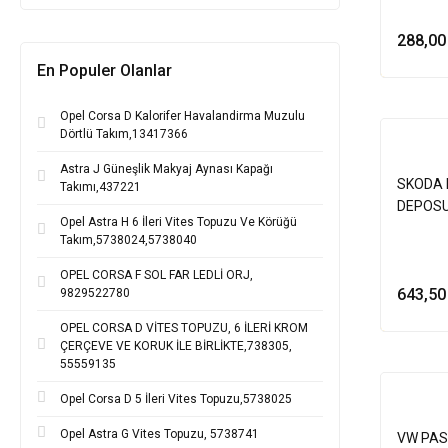
288,00
En Populer Olanlar
Opel Corsa D Kalorifer Havalandirma Muzulu
Dörtlü Takım,13417366
Astra J Güneşlik Makyaj Aynası Kapağı
SKODA 
Takımı,437221
DEPOSU
Opel Astra H 6 İleri Vites Topuzu Ve Körüğü
Takım,5738024,5738040
OPEL CORSA F SOL FAR LEDLİ ORJ,
643,50
9829522780
OPEL CORSA D VİTES TOPUZU, 6 İLERİ KROM
ÇERÇEVE VE KORUK İLE BİRLİKTE,738305,
55559135
Opel Corsa D 5 İleri Vites Topuzu,5738025
Opel Astra G Vites Topuzu, 5738741
VW PAS