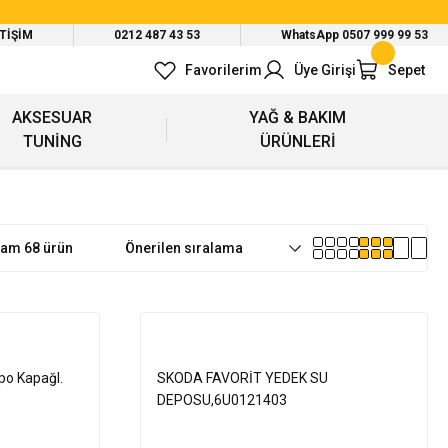
ETİŞİM
0212 487 43 53
WhatsApp 0507 999 99 53
Favorilerim
Üye Girişi
Sepet
AKSESUAR
YAĞ & BAKIM
TUNİNG
ÜRÜNLERİ
lam 68 ürün
po KapağI.
SKODA FAVORİT YEDEK SU
DEPOSU,6U0121403