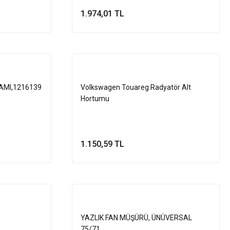
1.974,01 TL
le
Sepete Ekle
Tükendi
AMI,1216139
Volkswagen Touareg Radyatör Alt
Hortumu
1.150,59 TL
Stokta Yok
YAZLIK FAN MÜŞÜRÜ, ÜNÜVERSAL
75/71