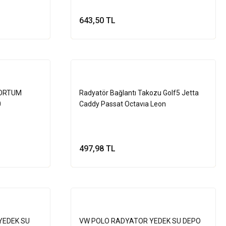
643,50 TL
le
Sepete Ekle
HORTUM
Radyatör Bağlantı Takozu Golf5 Jetta
0
Caddy Passat Octavıa Leon
497,98 TL
le
Sepete Ekle
YEDEK SU
VW POLO RADYATOR YEDEK SU DEPO