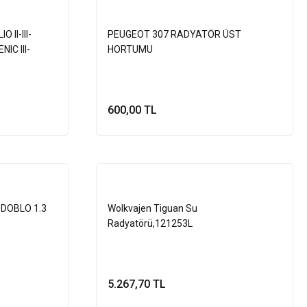
 II-III-
PEUGEOT 307 RADYATÖR ÜST
IC III-
HORTUMU
UL
600,00 TL
le
Sepete Ekle
DOBLO 1.3
Wolkvajen Tiguan Su
Radyatörü,121253L
5.267,70 TL
le
Sepete Ekle