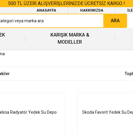
500 TL ÜZERİ ALIŞVERİŞLERİNİZDE ÜCRETSİZ KARGO !
ANASAYFA
HAKKIMIZDA
İL
ARA
EK
KARIŞIK MARKA &
MODELLER
tma
akiler
Top
elicia Radyatör Yedek Su Depo
Skoda Favorit Yedek Su De