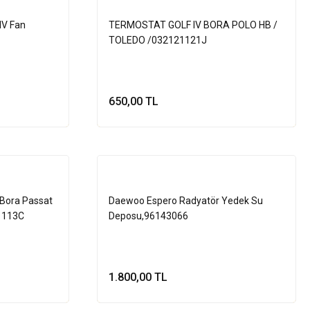
IV Fan
TERMOSTAT GOLF IV BORA POLO HB /
TOLEDO /032121121J
650,00 TL
le
Sepete Ekle
 Bora Passat
Daewoo Espero Radyatör Yedek Su
1113C
Deposu,96143066
1.800,00 TL
le
Sepete Ekle