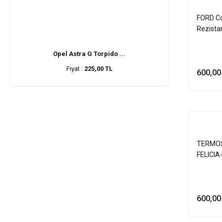
FORD Co
Rezist
Opel Astra G Torpido ...
Fiyat :
225,00 TL
600,00
TERMOS
FELICIA
CORDOB
ALM,03
600,00