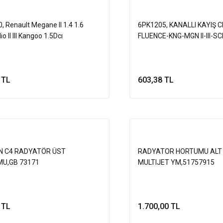
, Renault Megane II 1.4 1.6
6PK1205, KANALLI KAYIŞ CLIO
io II III Kangoo 1.5Dcı
FLUENCE-KNG-MGN II-III-SCEN
hqaı.
SYMBOL 1.5 DCİ K9K RENA
 TL
603,38 TL
Sepete Ekle
Sepete Ek
N C4 RADYATÖR ÜST
RADYATOR HORTUMU ALT 
U,GB 73171
MULTIJET YM,51757915
 TL
1.700,00 TL
Sepete Ekle
Sepete Ek