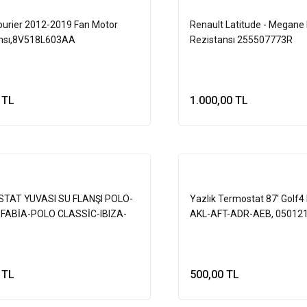
urier 2012-2019 Fan Motor
Renault Latitude - Megane 
ansı,8V518L603AA
Rezistansı 255507773R
 TL
1.000,00 TL
Sepete Ekle
Sepete Ek
TAT YUVASI SU FLANŞI POLO-
Yazlık Termostat 87' Golf4
-FABİA-POLO CLASSİC-IBIZA-
AKL-AFT-ADR-AEB, 05012
A 1.4-16 AHW-AEE-
2121121J
 TL
500,00 TL
Sepete Ekle
Sepete Ek