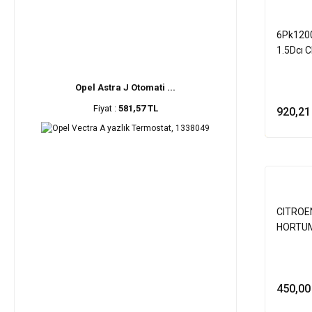
6Pk1200
1.5Dcı Cl
Jukeqas
Opel Astra J Otomati ...
Fiyat :
581,57 TL
920,21
CITROE
HORTUM
450,00