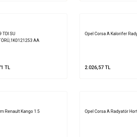
9 TDI SU
Opel Corsa A Kalorifer Rad
ÖRÜ,1K0121253 AA
71 TL
2.026,57 TL
Sepete Ekle
Sepete Ek
im Renault Kango 1.5
Opel Corsa A Radyatör Ho