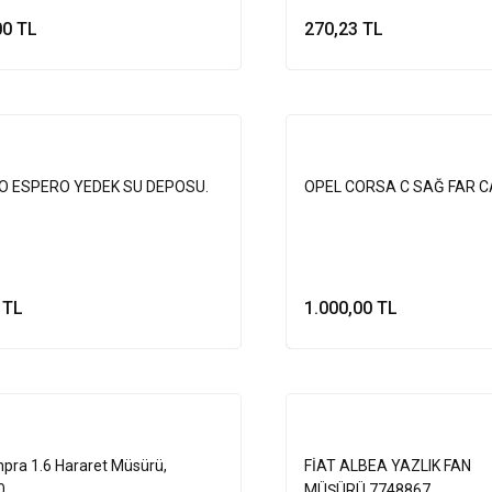
00 TL
270,23 TL
Sepete Ekle
Sepete Ek
Tükendi
 ESPERO YEDEK SU DEPOSU.
OPEL CORSA C SAĞ FAR C
 TL
1.000,00 TL
Sepete Ekle
Stokta Yok
mpra 1.6 Hararet Müsürü,
FİAT ALBEA YAZLIK FAN
0
MÜŞÜRÜ,7748867