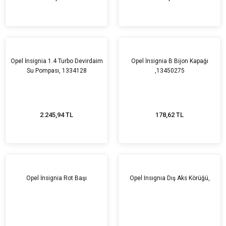
Opel İnsignia 1.4 Turbo Devirdaim
Opel İnsignia B Bijon Kapağı
Su Pompası, 1334128
,13450275
2.245,94 TL
178,62 TL
Opel İnsignia Rot Başı
Opel Insıgnıa Dış Aks Körüğü,