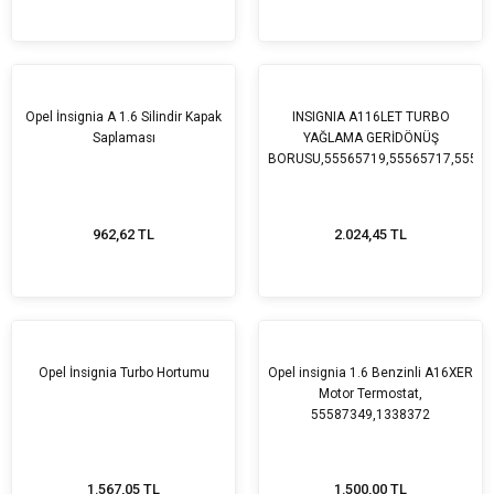
Opel İnsignia A 1.6 Silindir Kapak
INSIGNIA A116LET TURBO
Saplaması
YAĞLAMA GERİDÖNÜŞ
BORUSU,55565719,55565717,55574
962,62 TL
2.024,45 TL
Opel İnsignia Turbo Hortumu
Opel insignia 1.6 Benzinli A16XER
Motor Termostat,
55587349,1338372
1.567,05 TL
1.500,00 TL