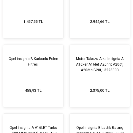
1.457,55 TL
2.944,66 TL
Opel İnsignia B Karbonlu Polen
Motor Takozu Arka Insignia A
Filtresi
A16xer A16let A20nht A20dtj
A20dtc B20t,13228303
458,93 TL
2.375,00 TL
Opel İnsignia A A16LET Turbo
Opel insignia B Lastik Basınç