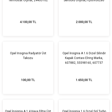
Termostat Orjinal, 24435102
Sensörü Orijinal,YQ00956280
4.100,00 TL
2.000,00 TL
Opel Insıgnıa Radyatör Üst
Opel İnsignia A 1.6 Dizel Silindir
Takozu
Kapak Contası Elring Marka,
607882, 55598160, 607737
,55590778
100,00 TL
1.650,00 TL
Opel İnsignia A 1.4 Hava Filtre Üst
Opel İnsignia 1.6 Dizel Sol Turbo