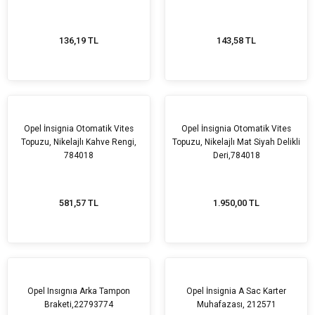
136,19 TL
143,58 TL
Opel İnsignia Otomatik Vites
Opel İnsignia Otomatik Vites
Topuzu, Nikelajlı Kahve Rengi,
Topuzu, Nikelajlı Mat Siyah Delikli
784018
Deri,784018
581,57 TL
1.950,00 TL
Opel Insıgnıa Arka Tampon
Opel İnsignia A Sac Karter
Braketi,22793774
Muhafazası, 212571