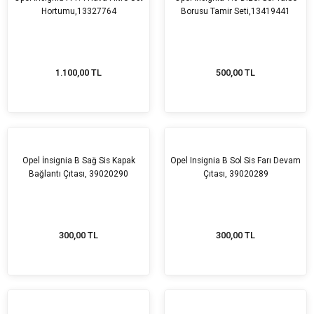
Hortumu,13327764
Borusu Tamir Seti,13419441
1.100,00 TL
500,00 TL
Opel İnsignia B Sağ Sis Kapak
Opel Insignia B Sol Sis Farı Devam
Bağlantı Çıtası, 39020290
Çıtası, 39020289
300,00 TL
300,00 TL