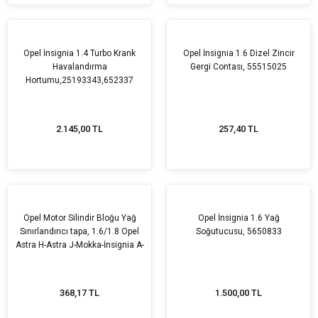
Opel İnsignia 1.4 Turbo Krank
Opel İnsignia 1.6 Dizel Zincir
Havalandırma
Gergi Contası, 55515025
Hortumu,25193343,652337
2.145,00 TL
257,40 TL
Opel Motor Silindir Bloğu Yağ
Opel İnsignia 1.6 Yağ
Sınırlandırıcı tapa, 1.6/1.8 Opel
Soğutucusu, 5650833
Astra H-Astra J-Mokka-İnsignia A-
Chevrolet Cruze-Trax-Aveo,
55556227
368,17 TL
1.500,00 TL