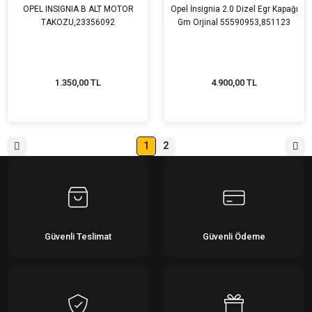
OPEL INSIGNIA B ALT MOTOR
Opel İnsignia 2.0 Dizel Egr Kapağı
TAKOZU,23356092
Gm Orjinal 55590953,851123
1.350,00 TL
4.900,00 TL
1
2
Güvenli Teslimat
Güvenli Ödeme