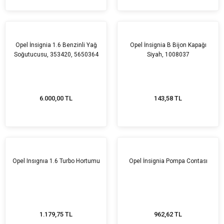
Opel İnsignia 1.6 Benzinli Yağ
Opel İnsignia B Bijon Kapağı
Soğutucusu, 353420, 5650364
Siyah, 1008037
6.000,00 TL
143,58 TL
Opel Insıgnıa 1.6 Turbo Hortumu
Opel İnsignia Pompa Contası
1.179,75 TL
962,62 TL