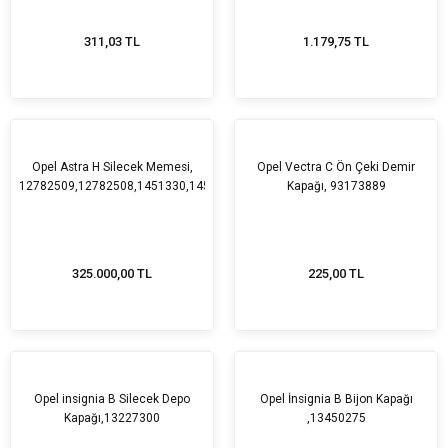
311,03 TL
1.179,75 TL
Opel Astra H Silecek Memesi,
Opel Vectra C Ön Çeki Demir
12782509,12782508,1451330,1451329
Kapağı, 93173889
325.000,00 TL
225,00 TL
Opel insignia B Silecek Depo
Opel İnsignia B Bijon Kapağı
Kapağı,13227300
,13450275