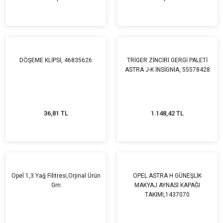
DÖŞEME KLİPSİ, 46835626
TRİGER ZİNCİRİ GERGİ PALETİ
ASTRA J-K İNSİGNİA, 55578428
36,81 TL
1.148,42 TL
Opel 1,3 Yağ Filitresi,Orjinal Ürün
OPEL ASTRA H GÜNEŞLİK
Gm
MAKYAJ AYNASI KAPAĞI
TAKIMI,1437070