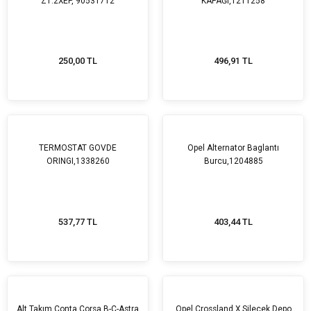
Z1.2XEP, 90531712
KAPAĞI,1211258
250,00 TL
496,91 TL
TERMOSTAT GOVDE
Opel Alternator Baglantı
ORINGI,1338260
Burcu,1204885
537,77 TL
403,44 TL
Alt Takım Conta Corsa B-C-Astra
Opel Crossland X Silecek Depo