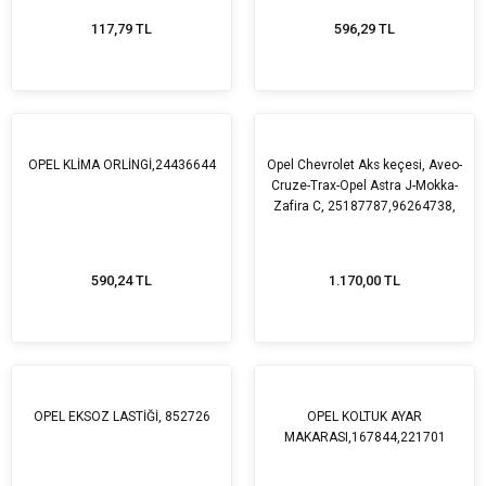
117,79 TL
596,29 TL
OPEL KLİMA ORLİNGİ,24436644
Opel Chevrolet Aks keçesi, Aveo-
Cruze-Trax-Opel Astra J-Mokka-
Zafira C, 25187787,96264738,
374924
590,24 TL
1.170,00 TL
OPEL EKSOZ LASTİĞİ, 852726
OPEL KOLTUK AYAR
MAKARASI,167844,221701