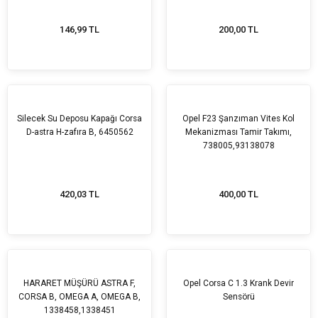
146,99 TL
200,00 TL
Silecek Su Deposu Kapağı Corsa
Opel F23 Şanzıman Vites Kol
D-astra H-zafıra B, 6450562
Mekanizması Tamir Takımı,
738005,93138078
420,03 TL
400,00 TL
HARARET MÜŞÜRÜ ASTRA F,
Opel Corsa C 1.3 Krank Devir
CORSA B, OMEGA A, OMEGA B,
Sensörü
1338458,1338451