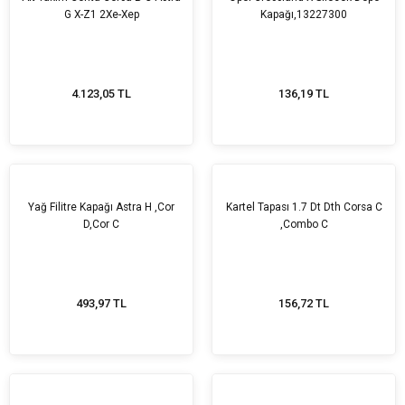
G X-Z1 2Xe-Xep
Kapağı,13227300
4.123,05 TL
136,19 TL
Yağ Filitre Kapağı Astra H ,Cor
Kartel Tapası 1.7 Dt Dth Corsa C
D,Cor C
,Combo C
493,97 TL
156,72 TL