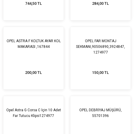
744,50 TL
284,00 TL
OPEL ASTRA F KOLTUK AYAR KOL
OPEL FAR MONTAJ
MAKARASI ,167844
SEKMANI,90506890,3924847,
1274977
200,00 TL
150,00 TL
Opel Astra G Corsa C İçin 10 Adet
OPEL DEBRİYAJ MÜŞÜRÜ,
Far Tutucu Klipsi1274977
55701396