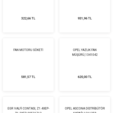
322,66 TL
931,96 TL
FAN MOTORU SÖKETİ
OPEL YAZLIK FAN
MÜŞÜRÜ,1341042
581,57 TL
620,00 TL
EGR VALFİ CONTASI, Z1.4XEP-
OPEL ASCONA DİSTRİBÜTÖR