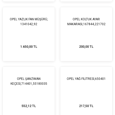
OPEL YAZLIK FAN MÜŞÜRÜ,
OPEL KOLTUK AYAR
1341042,92
MAKARASI,167844,221702
1.650,00 TL
200,00 TL
OPEL ŞANZIMAN
OPEL YAĞ FİLİTRESİ,650401
KEÇESİ,714401,55180035
552,12 TL
217,50 TL