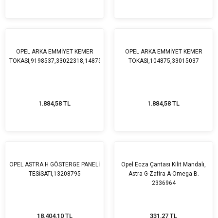
OPEL ARKA EMMİYET KEMER
OPEL ARKA EMMİYET KEMER
TOKASI,9198537,33022318,14875
TOKASI,104875,33015037
1.884,58 TL
1.884,58 TL
OPEL ASTRA H GÖSTERGE PANELİ
Opel Ecza Çantası Kilit Mandalı,
TESİSATI,13208795
Astra G-Zafira A-Omega B.
2336964
18.404,10 TL
331,27 TL