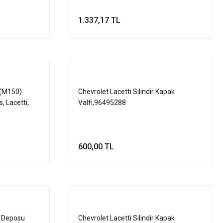
1.337,17 TL
le
Sepete Ekle
 (M150)
Chevrolet Lacetti Silindir Kapak
, Lacetti,
Valfi,96495288
600,00 TL
le
Sepete Ekle
u Deposu
Chevrolet Lacetti Silindir Kapak