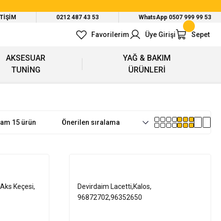
ETİŞİM
0212 487 43 53
WhatsApp 0507 999 99 53
Favorilerim
Üye Girişi
Sepet
AKSESUAR
YAĞ & BAKIM
TUNİNG
ÜRÜNLERİ
lam 15 ürün
ç Aks Keçesi,
Devirdaim Lacetti,Kalos,
96872702,96352650