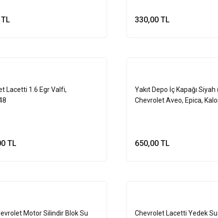
 TL
330,00 TL
Sepete Ekle
Sepete Ek
t Lacetti 1.6 Egr Valfi,
Yakıt Depo İç Kapağı Siyah
48
Chevrolet Aveo, Epica, Kalos
Spark, Rezzo,96351800
00 TL
650,00 TL
Sepete Ekle
Sepete Ek
evrolet Motor Silindir Blok Su
Chevrolet Lacetti Yedek S