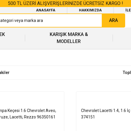
500 TL ÜZERİ ALIŞVERİŞLERİNİZDE ÜCRETSİZ KARGO !
ANASAYFA
HAKKIMIZDA
İL
ARA
EK
KARIŞIK MARKA &
MODELLER
akiler
Top
pa Keçesi 1.6 Chevrolet Aveo,
Chevrolet Lacetti 1.4, 1.6 İ
Cruze, Lacetti, Rezzo 96350161
374151