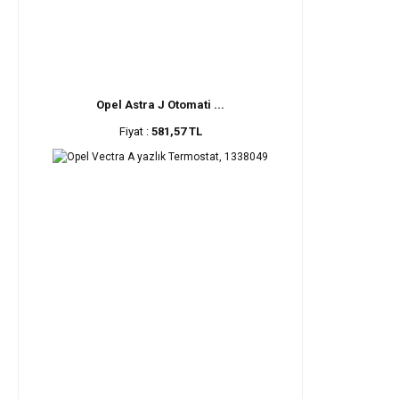
Opel Astra J Otomati ...
Fiyat :
581,57 TL