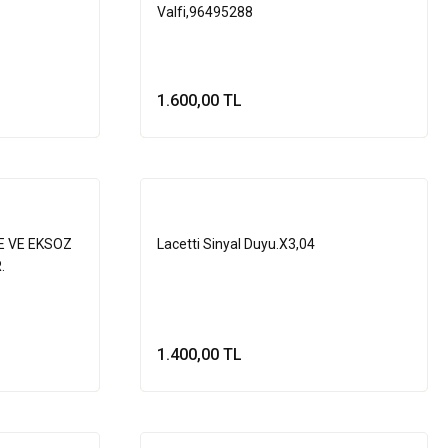
Valfi,96495288
1.600,00 TL
le
Sepete Ekle
 VE EKSOZ
Lacetti Sinyal Duyu.X3,04
.
1.400,00 TL
le
Sepete Ekle
Tükendi