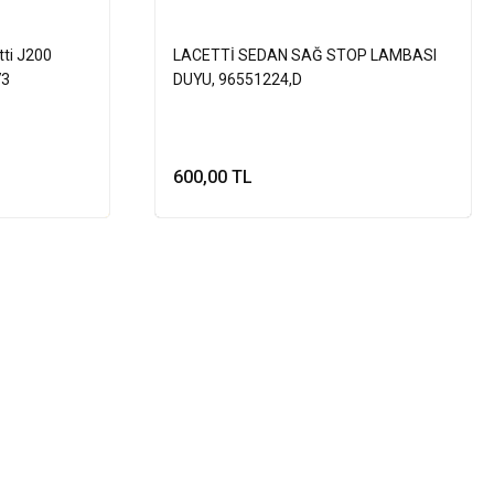
tti J200
LACETTİ SEDAN SAĞ STOP LAMBASI
73
DUYU, 96551224,D
600,00 TL
le
Stokta Yok