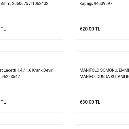
 18mm, 2060675 ,11062402
Kapağı, 94539597
 TL
620,00 TL
Sepete Ekle
Sepete Ek
t Lacetti 1.4 / 1.6 Krank Devir
MANİFOLD SOMONU, EMME
ü,96253542
MANİFOLDUNDA KULANILIR
 TL
630,00 TL
Sepete Ekle
Sepete Ek