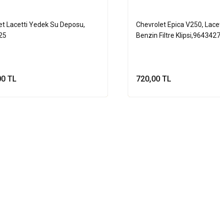
et Lacetti Yedek Su Deposu,
Chevrolet Epica V250, Lace
25
Benzin Filtre Klipsi,964342
00 TL
720,00 TL
Sepete Ekle
Sepete Ek