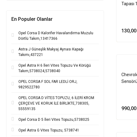
Tapası
En Populer Olanlar
130,00
Opel Corsa D Kalorifer Havalandirma Muzulu
Dörtlü Takım,13417366
Astra J Güneşlik Makyaj Aynası Kapağı
Takımı,437221
Opel Astra H 6 İleri Vites Topuzu Ve Körüğü
Takım,5738024,5738040
Chevrole
Sensör
OPEL CORSA F SOL FAR LEDLİ ORJ,
9829522780
OPEL CORSA D VİTES TOPUZU, 6 İLERİ KROM
ÇERÇEVE VE KORUK İLE BİRLİKTE,738305,
990,00
55559135
Opel Corsa D 5 İleri Vites Topuzu,5738025
Opel Astra G Vites Topuzu, 5738741