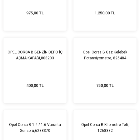
975,00 TL
1.250,00 TL
OPEL CORSA B BENZİN DEPO İÇ
Opel Corsa B Gaz Kelebek
AÇMA KAPAĞI,808203
Potansiyometre, 825484
400,00 TL
750,00 TL
Opel Corsa B 1.4 / 1.6 Vuruntu
Opel Corsa B Kilometre Teli,
Sensörü,6238370
1268332