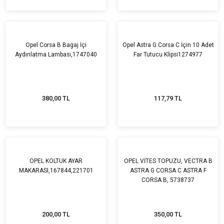
Opel Corsa B Bagaj İçi
Opel Astra G Corsa C İçin 10 Adet
Aydınlatma Lambası,1747040
Far Tutucu Klipsi1274977
380,00 TL
117,79 TL
OPEL KOLTUK AYAR
OPEL VİTES TOPUZU, VECTRA B
MAKARASI,167844,221701
ASTRA G CORSA C ASTRA F
CORSA B, 5738737
200,00 TL
350,00 TL