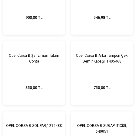
900,00 TL
546,98 TL
Tükendi
Opel Corsa B Şanzıman Takım
Opel Corsa B Arka Tampon Çeki
Conta
Demir Kapağı, 1405468
350,00 TL
750,00 TL
Tükendi
OPEL CORSA B SOL FAR,1216488
OPEL CORSA B SUBAP İTİCİSİ,
640051