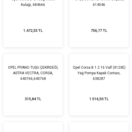
Kulağı, 684666
614546
1.472,33 TL
756,77 TL
OPEL PİYANO TUŞU ÇEKİRDEĞİ,
Opel Corsa B 1.2 16 Valf (X12XE)
ASTRA VECTRA, CORSA,
Yağ Pompa Kapak Contası,
640766,640768
638287
315,84 TL
1.516,50 TL