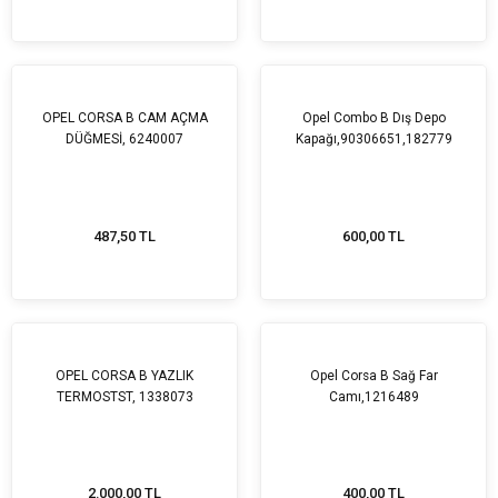
OPEL CORSA B CAM AÇMA
Opel Combo B Dış Depo
DÜĞMESİ, 6240007
Kapağı,90306651,182779
487,50 TL
600,00 TL
OPEL CORSA B YAZLIK
Opel Corsa B Sağ Far
TERMOSTST, 1338073
Camı,1216489
2.000,00 TL
400,00 TL