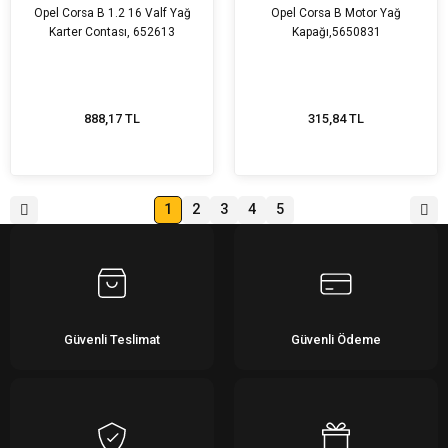
Opel Corsa B 1.2 16 Valf Yağ
Opel Corsa B Motor Yağ
Karter Contası, 652613
Kapağı,5650831
888,17 TL
315,84 TL
1
2
3
4
5
Güvenli Teslimat
Güvenli Ödeme