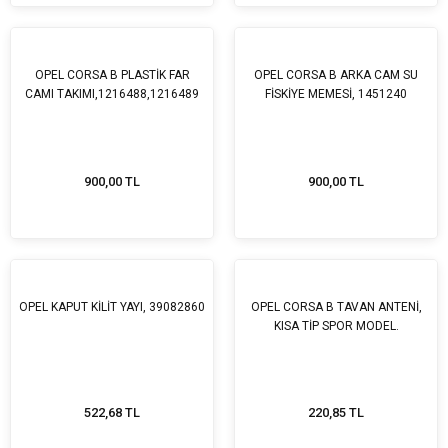
OPEL CORSA B PLASTİK FAR
OPEL CORSA B ARKA CAM SU
CAMI TAKIMI,1216488,1216489
FİSKİYE MEMESİ, 1451240
900,00 TL
900,00 TL
OPEL KAPUT KİLİT YAYI, 39082860
OPEL CORSA B TAVAN ANTENİ,
KISA TİP SPOR MODEL.
522,68 TL
220,85 TL