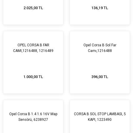
2.025,00 TL
136,19 TL
OPEL CORSA B FAR
Opel Corsa B Sol Far
CAMI,1216488, 1216489
Camı,1216488
1.000,00 TL
396,00 TL
Opel Corsa B 1.4 1.6 16V Map
CORSA B SOL STOP LAMBASI, 5
Sensörü, 6238927
KAPI, 1223490