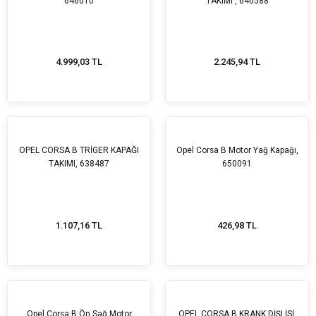
646010
TAKIMI , 640588
4.999,03 TL
2.245,94 TL
OPEL CORSA B TRİGER KAPAĞI
Opel Corsa B Motor Yağ Kapağı,
TAKIMI, 638487
650091
1.107,16 TL
426,98 TL
Opel Corsa B Ön Sağ Motor
OPEL CORSA B KRANK DİŞLİSİ,