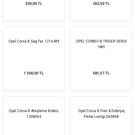
330,00 TL
262,50 TL
Opel Corsa B Sağ Far, 1216489
OPEL COMBO B TRİGER GERGİ
YAYI
1.500,00 TL
581,57 TL
Opel Corsa B Ateşleme Bobini,
Opel Corsa B Fren & Debriyaj
1208063
Pedal Lastiği,560808