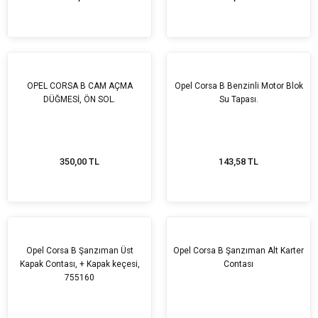
OPEL CORSA B CAM AÇMA
Opel Corsa B Benzinli Motor Blok
DÜĞMESİ, ÖN SOL.
Su Tapası.
350,00 TL
143,58 TL
Opel Corsa B Şanzıman Üst
Opel Corsa B Şanzıman Alt Karter
Kapak Contası, + Kapak keçesi,
Contası
755160