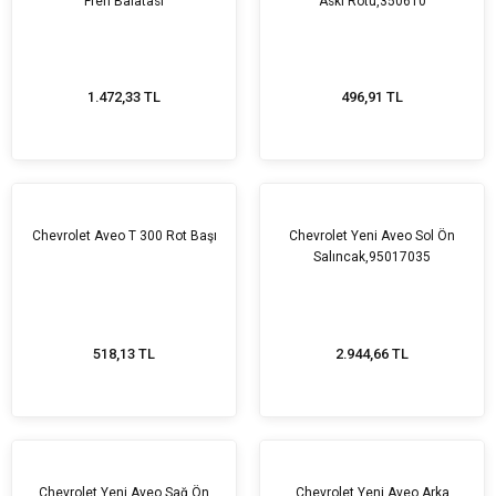
Fren Balatası
Askı Rotu,350610
1.472,33 TL
496,91 TL
Chevrolet Aveo T 300 Rot Başı
Chevrolet Yeni Aveo Sol Ön
Salıncak,95017035
518,13 TL
2.944,66 TL
Chevrolet Yeni Aveo Sağ Ön
Chevrolet Yeni Aveo Arka