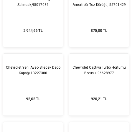
Salıncak,95017036
Amortisör Toz Körüğü, 55701429
2.944,66 TL
375,00 TL
Chevrolet Yeni Aveo Silecek Depo
Chevrolet Captiva Turbo Hortumu
Kapağı,13227300
Borusu, 96628977
92,02 TL
920,21 TL