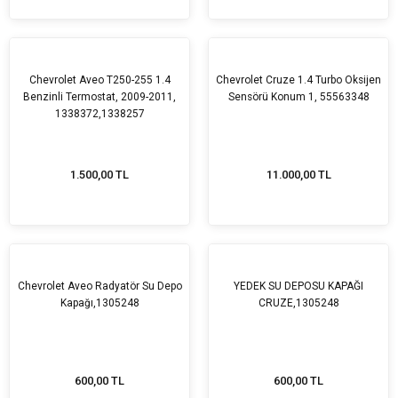
Chevrolet Aveo T250-255 1.4
Chevrolet Cruze 1.4 Turbo Oksijen
Benzinli Termostat, 2009-2011,
Sensörü Konum 1, 55563348
1338372,1338257
1.500,00 TL
11.000,00 TL
Chevrolet Aveo Radyatör Su Depo
YEDEK SU DEPOSU KAPAĞI
Kapağı,1305248
CRUZE,1305248
600,00 TL
600,00 TL