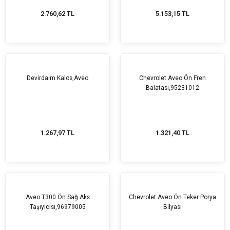
2.760,62 TL
5.153,15 TL
Devirdaim Kalos,Aveo
Chevrolet Aveo Ön Fren
Balatası,95231012
1.267,97 TL
1.321,40 TL
Aveo T300 Ön Sağ Aks
Chevrolet Aveo Ön Teker Porya
Taşıyıcısı,96979005
Bilyası