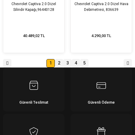
Chevrolet Captiva 2.0 Dizel
Chevrolet Captiva 2.0 Dizel Hava
Silindir Kapağı,96440128
Debimetresi, 836639
40.489,02 TL
4.290,00 TL
1
2
3
4
5
Güvenli Teslimat
Güvenli Ödeme