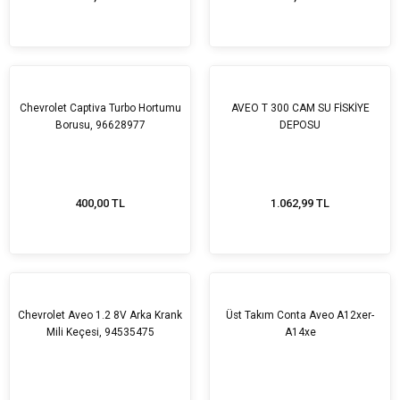
Tükendi
Chevrolet Captiva Turbo Hortumu
AVEO T 300 CAM SU FİSKİYE
Borusu, 96628977
DEPOSU
400,00 TL
1.062,99 TL
Chevrolet Aveo 1.2 8V Arka Krank
Üst Takım Conta Aveo A12xer-
Mili Keçesi, 94535475
A14xe