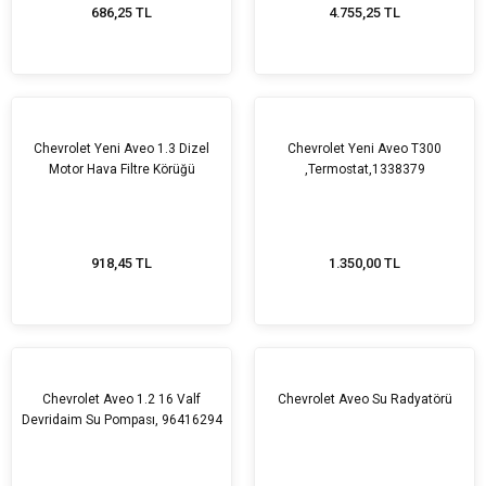
686,25 TL
4.755,25 TL
Chevrolet Yeni Aveo 1.3 Dizel
Chevrolet Yeni Aveo T300
Motor Hava Filtre Körüğü
,Termostat,1338379
918,45 TL
1.350,00 TL
Chevrolet Aveo 1.2 16 Valf
Chevrolet Aveo Su Radyatörü
Devridaim Su Pompası, 96416294