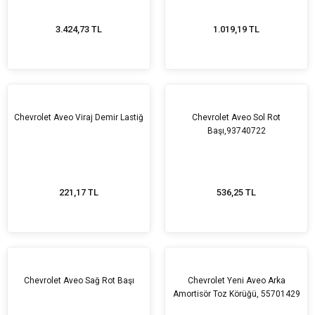
3.424,73 TL
1.019,19 TL
Chevrolet Aveo Viraj Demir Lastiğ
Chevrolet Aveo Sol Rot
Başı,93740722
221,17 TL
536,25 TL
Chevrolet Aveo Sağ Rot Başı
Chevrolet Yeni Aveo Arka
Amortisör Toz Körüğü, 55701429