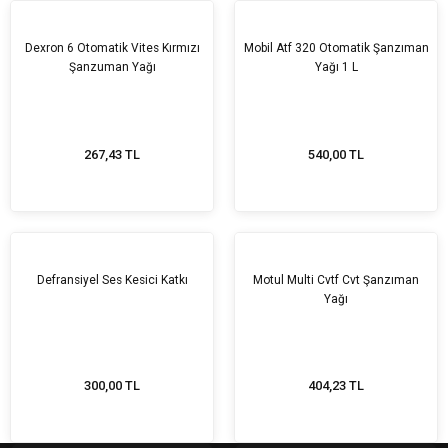
Tükendi
Dexron 6 Otomatik Vites Kırmızı
Mobil Atf 320 Otomatik Şanzıman
Şanzuman Yağı
Yağı 1 L
267,43 TL
540,00 TL
Tükendi
Defransiyel Ses Kesici Katkı
Motul Multi Cvtf Cvt Şanzıman
Yağı
300,00 TL
404,23 TL