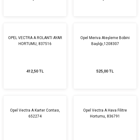
OPEL VECTRA A ROLANTI AYAR
Opel Meriva Ateşleme Bobini
HORTUMU, 837516
Başlığı,1208307
412,50 TL
525,00 TL
Opel Vectra A Karter Contası,
Opel Vectra A Hava Filitre
652274
Hortumu, 836791