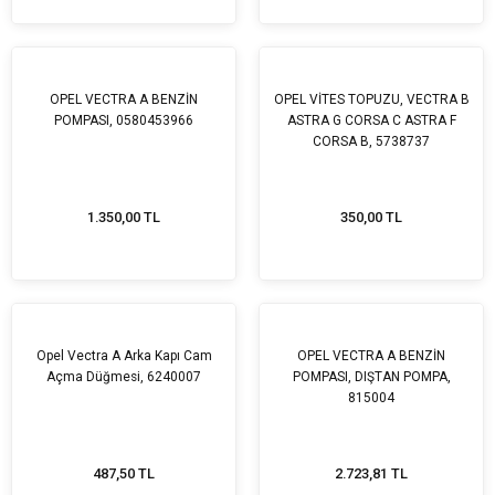
OPEL VECTRA A BENZİN
OPEL VİTES TOPUZU, VECTRA B
POMPASI, 0580453966
ASTRA G CORSA C ASTRA F
CORSA B, 5738737
1.350,00 TL
350,00 TL
Opel Vectra A Arka Kapı Cam
OPEL VECTRA A BENZİN
Açma Düğmesi, 6240007
POMPASI, DIŞTAN POMPA,
815004
487,50 TL
2.723,81 TL