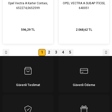
Opel Vectra A Karter Contası,
OPEL VECTRA A SUBAP İTİCİSİ,
652274,0652599
640051
596,29 TL
2.068,62 TL
1
2
3
4
5
Güvenli Teslimat
Güvenli Ödeme