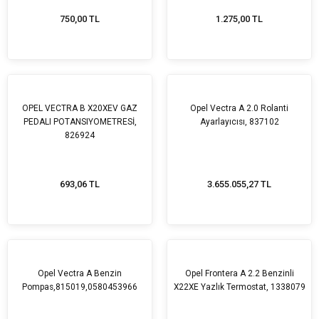
750,00 TL
1.275,00 TL
OPEL VECTRA B X20XEV GAZ
Opel Vectra A 2.0 Rolanti
PEDALI POTANSIYOMETRESİ,
Ayarlayıcısı, 837102
826924
693,06 TL
3.655.055,27 TL
Opel Vectra A Benzin
Opel Frontera A 2.2 Benzinli
Pompas,815019,0580453966
X22XE Yazlık Termostat, 1338079