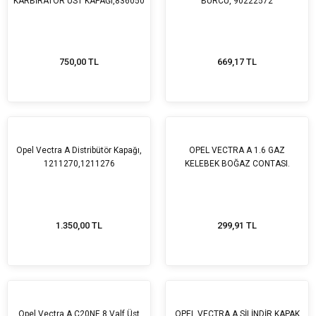
KARBİRATÖR ÜST KAPAĞI,836050
BURCU, 90222572
750,00 TL
669,17 TL
Tükendi
Tükendi
Opel Vectra A Distribütör Kapağı,
OPEL VECTRA A 1.6 GAZ
1211270,1211276
KELEBEK BOĞAZ CONTASI.
1.350,00 TL
299,91 TL
Opel Vectra A C20NE 8 Valf Üst
OPEL VECTRA A SİLİNDİR KAPAK