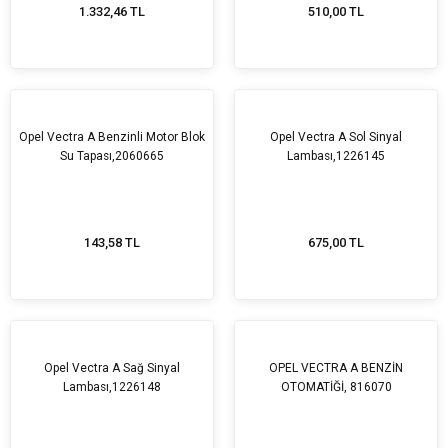
1.332,46 TL
510,00 TL
Opel Vectra A Benzinli Motor Blok
Opel Vectra A Sol Sinyal
Su Tapası,2060665
Lambası,1226145
143,58 TL
675,00 TL
Opel Vectra A Sağ Sinyal
OPEL VECTRA A BENZİN
Lambası,1226148
OTOMATİĞİ, 816070