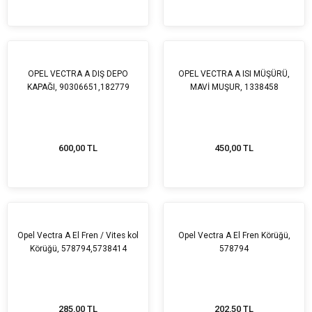
OPEL VECTRA A DIŞ DEPO
OPEL VECTRA A ISI MÜŞÜRÜ,
KAPAĞI, 90306651,182779
MAVİ MUŞUR, 1338458
600,00 TL
450,00 TL
Opel Vectra A El Fren / Vites kol
Opel Vectra A El Fren Körüğü,
Körüğü, 578794,5738414
578794
285,00 TL
202,50 TL