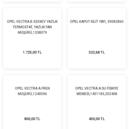
OPEL VECTRA B X20XEV YAZLIK
OPEL KAPUT KİLİT YAYI, 39082860
TERMOSTAT, YAZLIK FAN
MÜŞÜRÜ,1338079
1.725,00 TL
522,68 TL
OPEL VECTRA A FREN
OPEL VECTRA A SU FİSKİYE
MÜŞÜRÜ,1240596
MEMESİ,1451183,202408
800,00 TL
450,00 TL