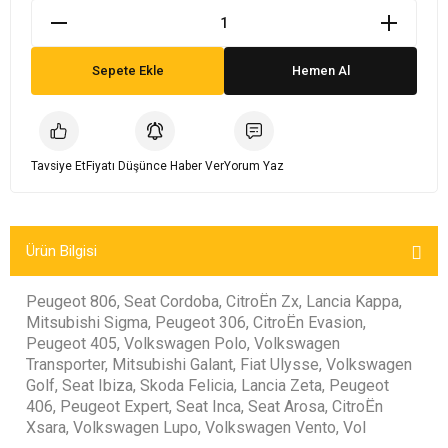
rta
Karöser & Kaporta
Karöser & Kaporta
Karöser & Kaporta
Karöser & Kaporta
Karöser & Kaporta
Karöser & Kaporta
Karöser & Kaporta
Karöser & Kaporta
Karöser & Kaporta
Karöser & Kaporta
Karöser & Kaporta
Karöser & Kaporta
Karöser & Kaporta
Karöser & Kaporta
Karöser & Kaporta
Karöser & Kaporta
Karöser & Kaporta
Karöser & Kaporta
Karöser & Kaporta
Ön Düzen & Süspansiyon
Karöser & Kaporta
Karöser & Kaporta
Karöser & Kaporta
Karöser & Kaporta
Karöser & Kaporta
Karöser & Kaporta
Karöser & Kaporta
Karöser & Kaporta
Karöser & Kaporta
Karöser & Kaporta
Karöser & Kaporta
Karöser & Kaporta
Karöser & Kaporta
Karöser & Kaporta
Karöser & Kaporta
Sepete Ekle
Hemen Al
Tavsiye Et
Fiyatı Düşünce Haber Ver
Yorum Yaz
Ürün Bilgisi
Peugeot 806, Seat Cordoba, CitroËn Zx, Lancia Kappa,
Mitsubishi Sigma, Peugeot 306, CitroËn Evasion,
Peugeot 405, Volkswagen Polo, Volkswagen
Transporter, Mitsubishi Galant, Fiat Ulysse, Volkswagen
Golf, Seat Ibiza, Skoda Felicia, Lancia Zeta, Peugeot
406, Peugeot Expert, Seat Inca, Seat Arosa, CitroËn
Xsara, Volkswagen Lupo, Volkswagen Vento, Vol