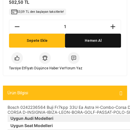
502,50 TL
rta
Karöser & Kaporta
Karöser & Kaporta
Karöser & Kaporta
Karöser & Kaporta
Karöser & Kaporta
Karöser & Kaporta
Karöser & Kaporta
Karöser & Kaporta
Karöser & Kaporta
Karöser & Kaporta
Karöser & Kaporta
Karöser & Kaporta
Karöser & Kaporta
Karöser & Kaporta
Karöser & Kaporta
Karöser & Kaporta
Karöser & Kaporta
Karöser & Kaporta
Karöser & Kaporta
Ön Düzen & Süspansiyon
Karöser & Kaporta
Karöser & Kaporta
Karöser & Kaporta
Karöser & Kaporta
Karöser & Kaporta
Karöser & Kaporta
Karöser & Kaporta
Karöser & Kaporta
Karöser & Kaporta
Karöser & Kaporta
Karöser & Kaporta
Karöser & Kaporta
Karöser & Kaporta
Karöser & Kaporta
Karöser & Kaporta
53,59 TL den başlayan taksitlerle!
Sepete Ekle
Hemen Al
Tavsiye Et
Fiyatı Düşünce Haber Ver
Yorum Yaz
Ürün Bilgisi
Bosch 0242236564 Buji Fr7kpp 33U Ea Astra H-Combo-Corsa D
CORSA D-INSIGNIA-IBIZA-LEON-BORA-GOLF-PASSAT-POLO-S
Uygun Audi Modelleri
Uygun Seat Modelleri