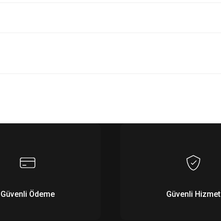
Bu ürüne ilk yorumu siz yapın!
Yorum Yaz
Güvenli Ödeme
Güvenli Hizmet