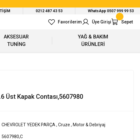
ETİŞİM
0212 487 43 53
WhatsApp 0507 999 99 53
Favorilerim
Üye Girişi
Sepet
AKSESUAR
YAĞ & BAKIM
TUNİNG
ÜRÜNLERİ
.6 Üst Kapak Contası,5607980
CHEVROLET YEDEK PARÇA
,
Cruze
,
Motor & Debriyaj
5607980,C