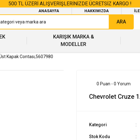
500 TL ÜZERİ ALIŞVERİŞLERİNİZDE ÜCRETSİZ KARGO !
ANASAYFA
HAKKIMIZDA
İL
ARA
EK
KARIŞIK MARKA &
MODELLER
 Üst Kapak Contası,5607980
0 Puan - 0 Yorum
Chevrolet Cruze 1
Kategori
Stok Kodu