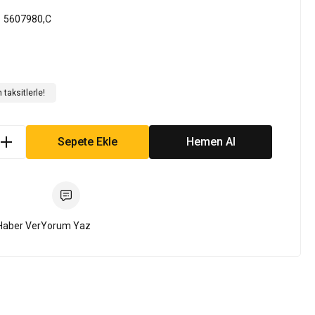
5607980,C
taksitlerle!
Sepete Ekle
Hemen Al
Haber Ver
Yorum Yaz