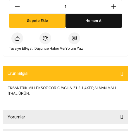
rta
Karöser & Kaporta
Karöser & Kaporta
Karöser & Kaporta
Karöser & Kaporta
Karöser & Kaporta
Karöser & Kaporta
Karöser & Kaporta
Karöser & Kaporta
Karöser & Kaporta
Karöser & Kaporta
Karöser & Kaporta
Karöser & Kaporta
Karöser & Kaporta
Karöser & Kaporta
Karöser & Kaporta
Karöser & Kaporta
Karöser & Kaporta
Karöser & Kaporta
Karöser & Kaporta
Ön Düzen & Süspansiyon
Karöser & Kaporta
Karöser & Kaporta
Karöser & Kaporta
Karöser & Kaporta
Karöser & Kaporta
Karöser & Kaporta
Karöser & Kaporta
Karöser & Kaporta
Karöser & Kaporta
Karöser & Kaporta
Karöser & Kaporta
Karöser & Kaporta
Karöser & Kaporta
Karöser & Kaporta
Karöser & Kaporta
Sepete Ekle
Hemen Al
Tavsiye Et
Fiyatı Düşünce Haber Ver
Yorum Yaz
Ürün Bilgisi
EKSANTRIK MILI EKSOZ COR C /AGİLA Z1,2-1,4XEP, ALMAN MALI
İTHAL ÜRÜN.
Yorumlar