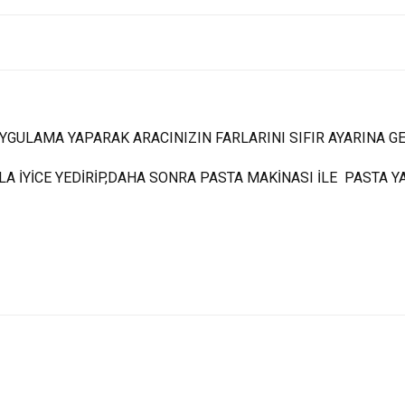
YGULAMA YAPARAK ARACINIZIN FARLARINI SIFIR AYARINA GET
A İYİCE YEDİRİP,DAHA SONRA PASTA MAKİNASI İLE PASTA Y
Bu ürüne ilk yorumu siz yapın!