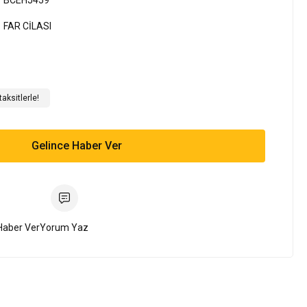
BCEHJ459
FAR CİLASI
aksitlerle!
Gelince Haber Ver
Haber Ver
Yorum Yaz