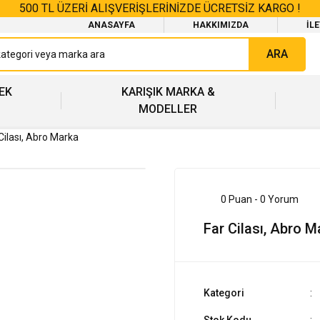
500 TL ÜZERİ ALIŞVERİŞLERİNİZDE ÜCRETSİZ KARGO !
ANASAYFA
HAKKIMIZDA
İL
ARA
EK
KARIŞIK MARKA &
MODELLER
Cilası, Abro Marka
0 Puan - 0 Yorum
Far Cilası, Abro M
Kategori