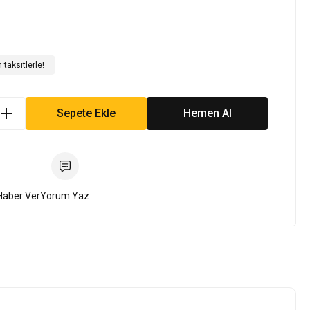
taksitlerle!
Sepete Ekle
Hemen Al
Haber Ver
Yorum Yaz