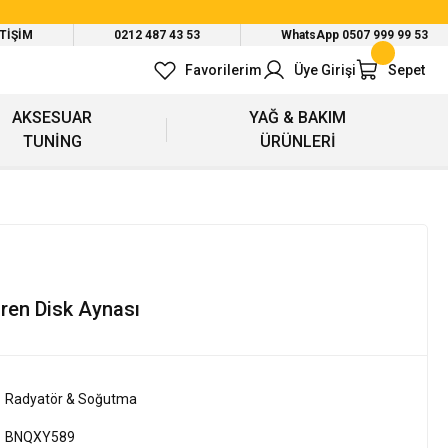
ETİŞİM
0212 487 43 53
WhatsApp 0507 999 99 53
Favorilerim
Üye Girişi
Sepet
AKSESUAR
YAĞ & BAKIM
TUNİNG
ÜRÜNLERİ
ren Disk Aynası
Radyatör & Soğutma
BNQXY589