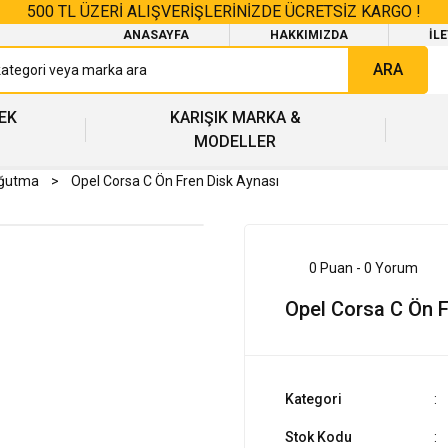
500 TL ÜZERİ ALIŞVERİŞLERİNİZDE ÜCRETSİZ KARGO !
ANASAYFA
HAKKIMIZDA
İL
ARA
EK
KARIŞIK MARKA &
MODELLER
oğutma
Opel Corsa C Ön Fren Disk Aynası
0 Puan - 0 Yorum
Opel Corsa C Ön F
Kategori
Stok Kodu