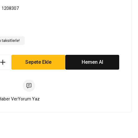
1208307
taksitlerle!
Sepete Ekle
Hemen Al
Haber Ver
Yorum Yaz