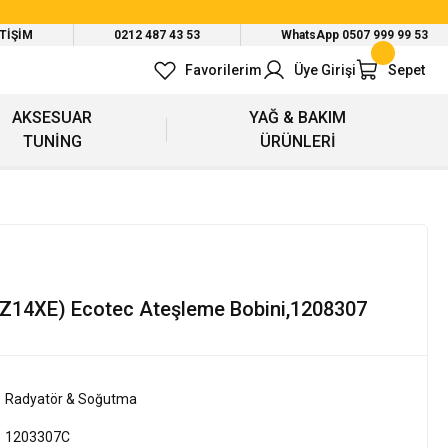
ETİŞİM
0212 487 43 53
WhatsApp 0507 999 99 53
Favorilerim
Üye Girişi
Sepet
AKSESUAR
YAĞ & BAKIM
TUNİNG
ÜRÜNLERİ
 (Z14XE) Ecotec Ateşleme Bobini,1208307
Radyatör & Soğutma
1203307C