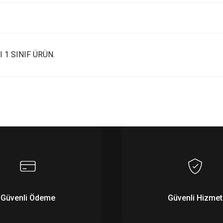
 1 SINIF ÜRÜN.
Bu ürüne ilk yorumu siz yapın!
Yorum Yaz
Güvenli Ödeme
Güvenli Hizmet