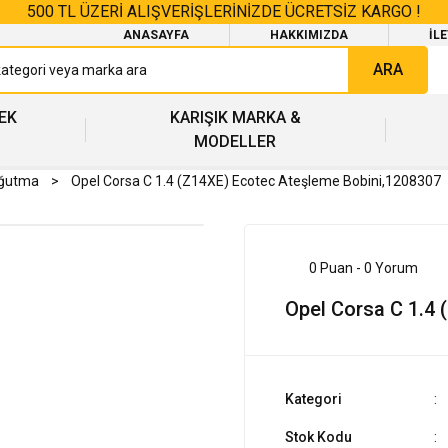
500 TL ÜZERİ ALIŞVERİŞLERİNİZDE ÜCRETSİZ KARGO !
ANASAYFA
HAKKIMIZDA
İL
ARA
EK
KARIŞIK MARKA &
MODELLER
oğutma
Opel Corsa C 1.4 (Z14XE) Ecotec Ateşleme Bobini,1208307
0 Puan - 0 Yorum
Opel Corsa C 1.4
Kategori
Stok Kodu