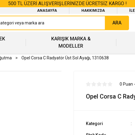
500 TL ÜZERİ ALIŞVERİŞLERİNİZDE ÜCRETSİZ KARGO !
ANASAYFA
HAKKIMIZDA
İL
ARA
EK
KARIŞIK MARKA &
MODELLER
oğutma
Opel Corsa C Radyatör Üst Sol Ayağı, 1310638
0 Puan 
Opel Corsa C Rady
Kategori