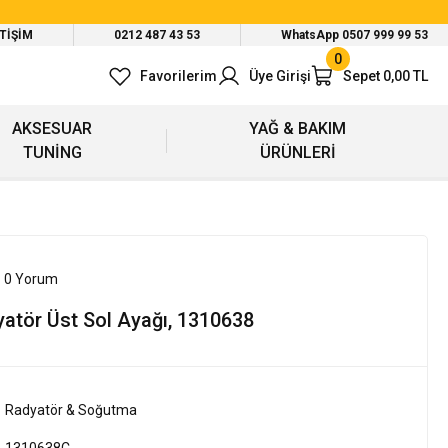
ETİŞİM
0212 487 43 53
WhatsApp 0507 999 99 53
0
Favorilerim
Üye Girişi
Sepet
0,00 TL
AKSESUAR
YAĞ & BAKIM
TUNİNG
ÜRÜNLERİ
- 0 Yorum
atör Üst Sol Ayağı, 1310638
Radyatör & Soğutma