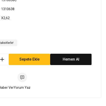
1310638C
1310638
X2,62
aksitlerle!
Sepete Ekle
Hemen Al
Haber Ver
Yorum Yaz