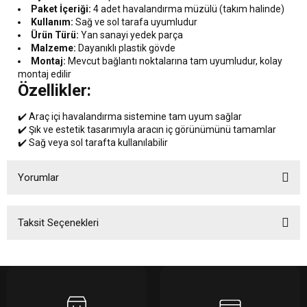
Paket İçeriği:
4 adet havalandırma müzülü (takım halinde)
Kullanım:
Sağ ve sol tarafa uyumludur
Ürün Türü:
Yan sanayi yedek parça
Malzeme:
Dayanıklı plastik gövde
Montaj:
Mevcut bağlantı noktalarına tam uyumludur, kolay
montaj edilir
Özellikler:
✔️ Araç içi havalandırma sistemine tam uyum sağlar
✔️ Şık ve estetik tasarımıyla aracın iç görünümünü tamamlar
✔️ Sağ veya sol tarafta kullanılabilir
Yorumlar
Taksit Seçenekleri
Bu ürüne ilk yorumu siz yapın!
Yorum Yaz