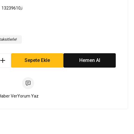
13239610,i
aksitlerle!
Sepete Ekle
Hemen Al
Haber Ver
Yorum Yaz