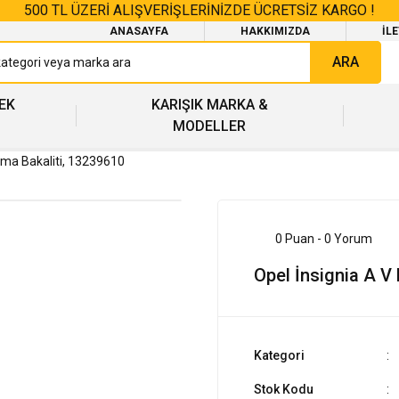
500 TL ÜZERİ ALIŞVERİŞLERİNİZDE ÜCRETSİZ KARGO !
ANASAYFA
HAKKIMIZDA
İL
ARA
EK
KARIŞIK MARKA &
MODELLER
uma Bakaliti, 13239610
0 Puan - 0 Yorum
Opel İnsignia A V
Kategori
Stok Kodu