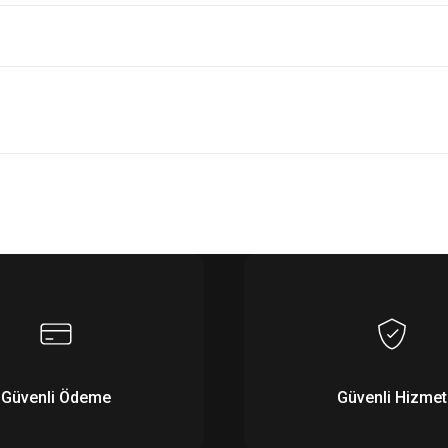
Bu ürüne ilk yorumu siz yapın!
Yorum Yaz
Güvenli Ödeme
Güvenli Hizmet