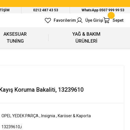
ETİŞİM
0212 487 43 53
WhatsApp 0507 999 99 53
Favorilerim
Üye Girişi
Sepet
AKSESUAR
YAĞ & BAKIM
TUNİNG
ÜRÜNLERİ
 Kayış Koruma Bakaliti, 13239610
OPEL YEDEK PARÇA
,
Insignia
,
Karöser & Kaporta
13239610,i