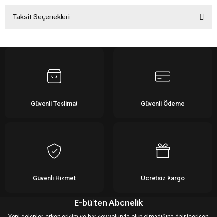
Taksit Seçenekleri
Bu ürüne ilk yorumu siz yapın!
Yorum Yaz
Güvenli Teslimat
Güvenli Ödeme
Güvenli Hizmet
Ücretsiz Kargo
E-bülten Abonelik
Yeni gelenler, erken erişim ve her şey yolunda olup olmadığına dair içeriden