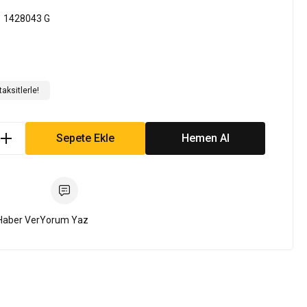
1428043 G
aksitlerle!
Sepete Ekle
Hemen Al
Haber Ver
Yorum Yaz