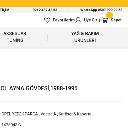
ETİŞİM
0212 487 43 53
WhatsApp 0507 999 99 53
Favorilerim
Üye Girişi
Sepet
AKSESUAR
YAĞ & BAKIM
TUNİNG
ÜRÜNLERİ
OL AYNA GÖVDESİ,1988-1995
OPEL YEDEK PARÇA
,
Vectra A
,
Karöser & Kaporta
1428043 G