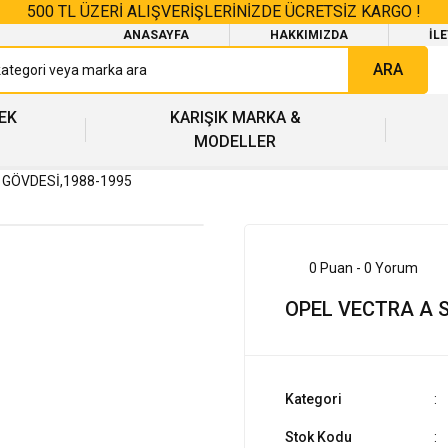
500 TL ÜZERİ ALIŞVERİŞLERİNİZDE ÜCRETSİZ KARGO !
ANASAYFA
HAKKIMIZDA
İL
ARA
EK
KARIŞIK MARKA &
MODELLER
 GÖVDESİ,1988-1995
0 Puan - 0 Yorum
OPEL VECTRA A S
Kategori
Stok Kodu