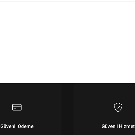
Bu ürüne ilk yorumu siz yapın!
Yorum Yaz
Güvenli Ödeme
Güvenli Hizmet