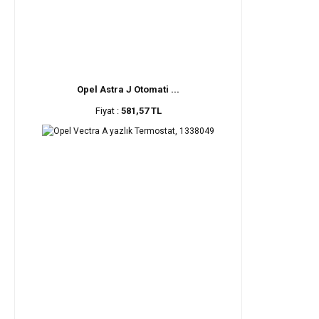
Opel Astra J Otomati ...
Fiyat :
581,57 TL