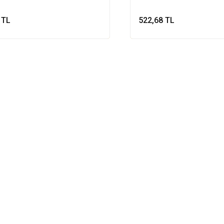
 TL
522,68 TL
Sepete Ekle
Sepete Ek