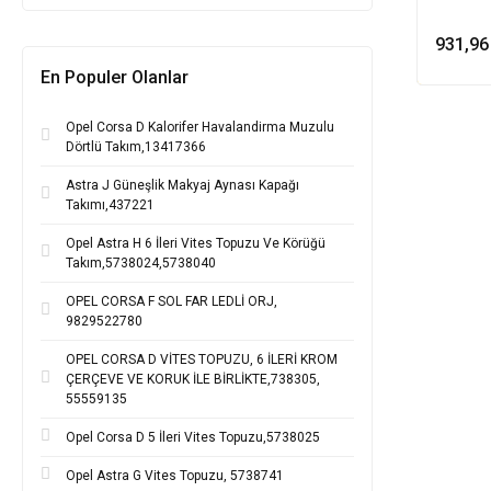
931,96
En Populer Olanlar
Opel Corsa D Kalorifer Havalandirma Muzulu
Dörtlü Takım,13417366
Astra J Güneşlik Makyaj Aynası Kapağı
Takımı,437221
Opel Astra H 6 İleri Vites Topuzu Ve Körüğü
Takım,5738024,5738040
OPEL CORSA F SOL FAR LEDLİ ORJ,
9829522780
OPEL CORSA D VİTES TOPUZU, 6 İLERİ KROM
ÇERÇEVE VE KORUK İLE BİRLİKTE,738305,
55559135
Opel Corsa D 5 İleri Vites Topuzu,5738025
Opel Astra G Vites Topuzu, 5738741