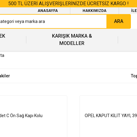
500 TL ÜZERİ ALIŞVERİŞLERİNİZDE ÜCRETSİZ KARGO !
ANASAYFA
HAKKIMIZDA
İL
ARA
EK
KARIŞIK MARKA &
MODELLER
rta
akiler
To
det C Ön Sağ Kapı Kolu
OPEL KAPUT KİLİT YAYI, 3