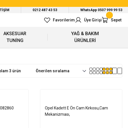
ETİŞİM
0212 487 43 53
WhatsApp 0507 999 99 53
Favorilerim
Üye Girişi
Sepet
AKSESUAR
YAĞ & BAKIM
TUNİNG
ÜRÜNLERİ
plam 3 ürün
9082860
Opel Kadett E Ön Cam Kirkosu,Cam
Mekanizması,