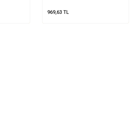
969,63 TL
le
Sepete Ekle