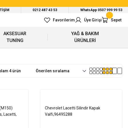
ETİŞİM
0212 487 43 53
WhatsApp 0507 999 99 53
Favorilerim
Üye Girişi
Sepet
AKSESUAR
YAĞ & BAKIM
TUNİNG
ÜRÜNLERİ
plam 4 ürün
 (M150)
Chevrolet Lacetti Silindir Kapak
, Lacetti,
Valfi,96495288