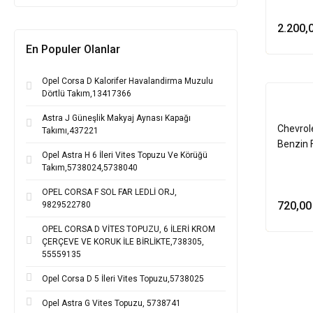
2.200,
En Populer Olanlar
Opel Corsa D Kalorifer Havalandirma Muzulu
Dörtlü Takım,13417366
Astra J Güneşlik Makyaj Aynası Kapağı
Chevrol
Takımı,437221
Benzin F
Opel Astra H 6 İleri Vites Topuzu Ve Körüğü
Takım,5738024,5738040
OPEL CORSA F SOL FAR LEDLİ ORJ,
720,00
9829522780
OPEL CORSA D VİTES TOPUZU, 6 İLERİ KROM
ÇERÇEVE VE KORUK İLE BİRLİKTE,738305,
55559135
Opel Corsa D 5 İleri Vites Topuzu,5738025
Opel Astra G Vites Topuzu, 5738741