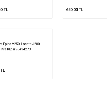
00 TL
650,00 TL
Sepete Ekle
Sepete Ek
et Epica V250, Lacetti J200
iltre Klipsi,96434273
 TL
Sepete Ekle