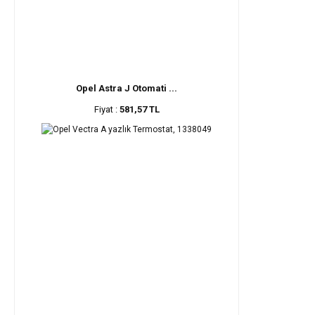
Opel Astra J Otomati ...
Fiyat :
581,57 TL