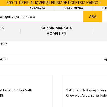
500 TL ÜZERİ ALIŞVERİŞLERİNİZDE ÜCRETSİZ KARGO !
ANASAYFA
HAKKIMIZDA
İL
ARA
EK
KARIŞIK MARKA &
MODELLER
Egzoz
akiler
To
t Lacetti 1.6 Egr Valfi,
Yakıt Depo İç Kapağı Siyah
48
Chevrolet Aveo, Epica, Kalos
Spark, Rezzo,96351800