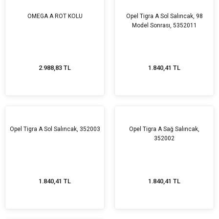
rta
Karöser & Kaporta
Karöser & Kaporta
Karöser & Kaporta
Karöser & Kaporta
Karöser & Kaporta
Karöser & Kaporta
Karöser & Kaporta
Karöser & Kaporta
Karöser & Kaporta
Karöser & Kaporta
Karöser & Kaporta
Karöser & Kaporta
Karöser & Kaporta
Karöser & Kaporta
Karöser & Kaporta
Karöser & Kaporta
Karöser & Kaporta
Karöser & Kaporta
Karöser & Kaporta
Ön Düzen & Süspansiyon
Karöser & Kaporta
Karöser & Kaporta
Karöser & Kaporta
Karöser & Kaporta
Karöser & Kaporta
Karöser & Kaporta
Karöser & Kaporta
Karöser & Kaporta
Karöser & Kaporta
Karöser & Kaporta
Karöser & Kaporta
Karöser & Kaporta
Karöser & Kaporta
Karöser & Kaporta
Karöser & Kaporta
OMEGA A ROT KOLU
Opel Tigra A Sol Salıncak, 98
Model Sonrası, 5352011
2.988,83 TL
1.840,41 TL
Opel Tigra A Sol Salıncak, 352003
Opel Tigra A Sağ Salıncak,
352002
1.840,41 TL
1.840,41 TL