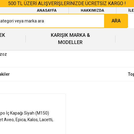
500 TL ÜZERİ ALIŞVERİŞLERİNİZDE ÜCRETSİZ KARGO !
ANASAYFA
HAKKIMIZDA
İL
ARA
EK
KARIŞIK MARKA &
MODELLER
gzoz
akiler
To
epo İç Kapağı Siyah (M150)
t Aveo, Epica, Kalos, Lacetti,
Rezzo,96351800