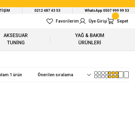
ETİŞİM
0212 487 43 53
WhatsApp 0507 999 99 53
Favorilerim
Üye Girişi
Sepet
AKSESUAR
YAĞ & BAKIM
TUNİNG
ÜRÜNLERİ
plam 1 ürün