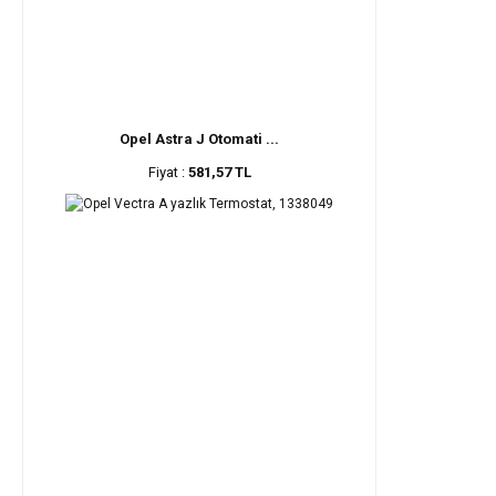
Opel Astra J Otomati ...
Fiyat :
581,57 TL