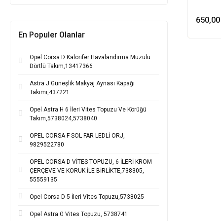
650,00
En Populer Olanlar
Opel Corsa D Kalorifer Havalandirma Muzulu
Dörtlü Takım,13417366
Astra J Güneşlik Makyaj Aynası Kapağı
Takımı,437221
Opel Astra H 6 İleri Vites Topuzu Ve Körüğü
Takım,5738024,5738040
OPEL CORSA F SOL FAR LEDLİ ORJ,
9829522780
OPEL CORSA D VİTES TOPUZU, 6 İLERİ KROM
ÇERÇEVE VE KORUK İLE BİRLİKTE,738305,
55559135
Opel Corsa D 5 İleri Vites Topuzu,5738025
Opel Astra G Vites Topuzu, 5738741