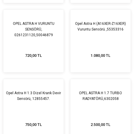
OPEL ASTRA H VURUNTU
Opel Astra H (A16XER-Z16XER)
SENSÖRÜ,
Vuruntu Sensörü ,55353316
0261231120,50046879
720,00 TL
1.080,00 TL
Opel Astra H 1.3 Dizel Krank Devir
OPEL ASTRA H 1.7 TURBO
Sensörü, 12855457.
RADYATÖRÜ,6302058
750,00 TL
2.500,00 TL