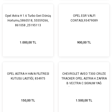
Opel Astra H 1.6 Turbo Geri Dönüş
OPEL EGR VALFİ
Hortumu,5860518, 55559266,
CONTASI,93479089
861058 ,25195113
1.000,00 TL
900,00 TL
OPEL ASTRA H HAVA FİLİTRESİ
CHEVROLET AVEO T300 CRUZE
KUTUSU LASTİĞİ, 834975
TRACKER OPEL ASTRA H ZAFİRA
B VECTRA C SIGNUM YAĞ
SOĞUTUCU BORUSU Z16XER
A16XER Z18XER MOTOR,
25191471 ,25194218, 55353329,
150,00 TL
1.500,00 TL
5650967, 650191