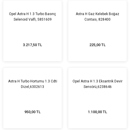
Opel Astra H 1.3 Turbo Basınç
Astra H Gaz Kelebek Boğaz
Selenoid Valfi, 5851609
Contası, 828400
3.217,50 TL
225,00 TL
Astra H Turbo Hortumu 1.3 Cdti
Opel Astra H 1.3 Eksantrik Devir
Dizel,6302613
Sensörü,6238646
950,00 TL
1.100,00 TL