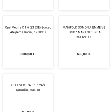
Opel Vectra C 1.6 (Z16XE) Ecotec
MANİFOLD SOMONU, EMME VE
Ateşleme Bobini, 1208307
EKSOZ MANİFOLDUNDA
KULANILIR.
3.600,00 TL
630,00 TL
OPEL VECTRA C 1.6 YAĞ
ÇUBUĞU, 658048
450,00 TL