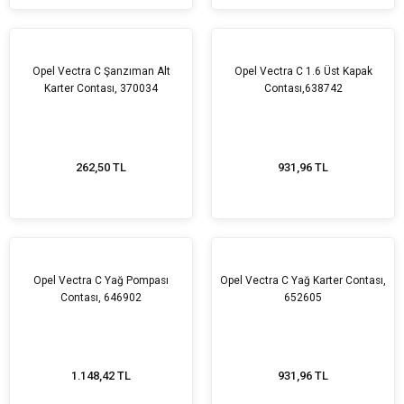
Opel Vectra C Şanzıman Alt
Opel Vectra C 1.6 Üst Kapak
Karter Contası, 370034
Contası,638742
262,50 TL
931,96 TL
Opel Vectra C Yağ Pompası
Opel Vectra C Yağ Karter Contası,
Contası, 646902
652605
1.148,42 TL
931,96 TL