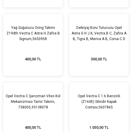
Yağ Soğutucu Oring Takımı
Debriyaj Boru Tutucusu Opel
Z19dth Vectra C Astra H Zafira B
Astra G H J K, Vectra B C, Zafira A
Sıgnum,5650958
B, Tigra B, Meriva A B, Corsa C D
E, Chevrolet Cruze GM Orijinal,
679623 ,90522036
400,00 TL
300,00 TL
Opel Vectra C Şanzıman Vites Kol
Opel Vectra C 1.6 Benzinli
Mekanizması Tamir Takımı,
(Z16XE) Silindir Kapak
738005,93138078
Contası,5607865
400,00 TL
1.050,00 TL