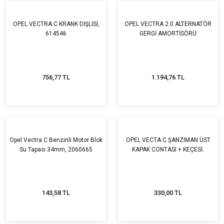
OPEL VECTRA C KRANK DİŞLİSİ,
OPEL VECTRA 2.0 ALTERNATÖR
614546
GERGİ AMORTİSÖRÜ
756,77 TL
1.194,76 TL
Opel Vectra C Benzinli Motor Blok
OPEL VECTA C ŞANZIMAN ÜST
Su Tapası 34mm, 2060665
KAPAK CONTASI + KEÇESİ.
143,58 TL
330,00 TL