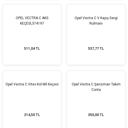
OPEL VECTRA C AKS
Opel Vectra C V Kayış Gergi
KEÇESİ,374197
Rulmanı
511,04 TL
537,77 TL
Opel Vectra C Vites Kol Mil Keçesi
Opel Vectra C Şanzıman Takım
Conta
214,50 TL
350,00 TL